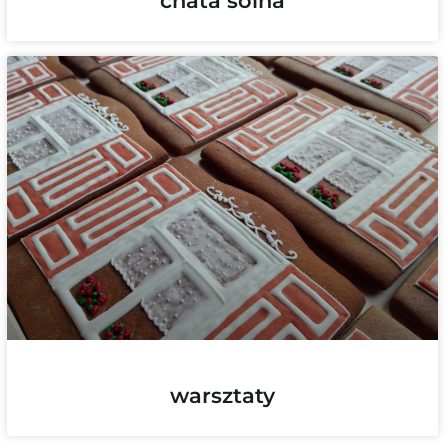
chata solna
warsztaty