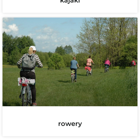
kajaki
rowery