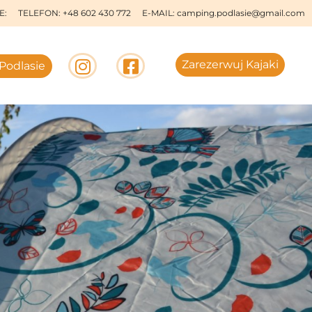
E:
TELEFON:
+48 602 430 772
E-MAIL:
camping.podlasie@gmail.com
Zarezerwuj Kajaki
Podlasie