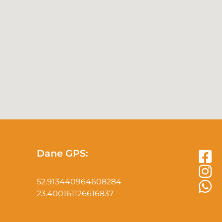
Dane GPS:
52.913440964608284
23.400161126616837