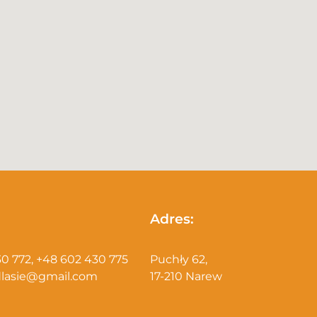
Adres:
30 772
,
+48 602 430 775
Puchły 62,
lasie@gmail.com
17-210 Narew